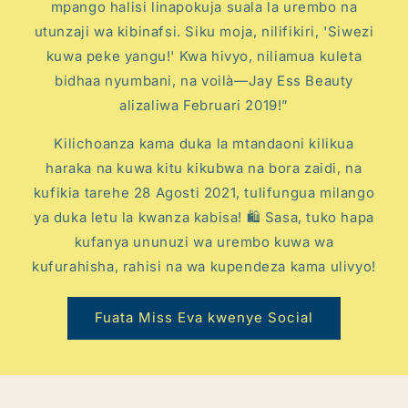
mpango halisi linapokuja suala la urembo na
utunzaji wa kibinafsi. Siku moja, nilifikiri, 'Siwezi
kuwa peke yangu!' Kwa hivyo, niliamua kuleta
bidhaa nyumbani, na voilà—Jay Ess Beauty
alizaliwa Februari 2019!”
Kilichoanza kama duka la mtandaoni kilikua
haraka na kuwa kitu kikubwa na bora zaidi, na
kufikia tarehe 28 Agosti 2021, tulifungua milango
ya duka letu la kwanza kabisa! 🛍 Sasa, tuko hapa
kufanya ununuzi wa urembo kuwa wa
kufurahisha, rahisi na wa kupendeza kama ulivyo!
Fuata Miss Eva kwenye Social