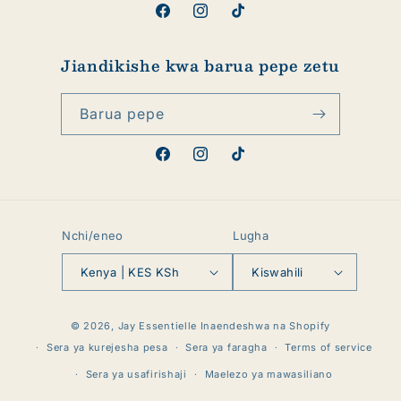
Facebook
Instagram
TikTok
Jiandikishe kwa barua pepe zetu
Barua pepe
Facebook
Instagram
TikTok
Nchi/eneo
Lugha
Kenya | KES KSh
Kiswahili
Mbinu
© 2026,
Jay Essentielle
Inaendeshwa na Shopify
za
Sera ya kurejesha pesa
Sera ya faragha
Terms of service
malipo
Sera ya usafirishaji
Maelezo ya mawasiliano