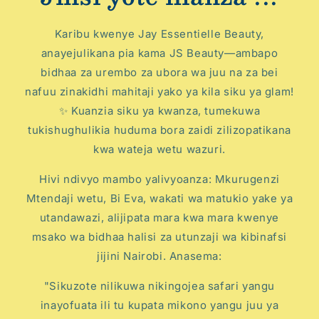
Karibu kwenye Jay Essentielle Beauty,
anayejulikana pia kama JS Beauty—ambapo
bidhaa za urembo za ubora wa juu na za bei
nafuu zinakidhi mahitaji yako ya kila siku ya glam!
✨ Kuanzia siku ya kwanza, tumekuwa
tukishughulikia huduma bora zaidi zilizopatikana
kwa wateja wetu wazuri.
Hivi ndivyo mambo yalivyoanza: Mkurugenzi
Mtendaji wetu, Bi Eva, wakati wa matukio yake ya
utandawazi, alijipata mara kwa mara kwenye
msako wa bidhaa halisi za utunzaji wa kibinafsi
jijini Nairobi. Anasema:
"Sikuzote nilikuwa nikingojea safari yangu
inayofuata ili tu kupata mikono yangu juu ya