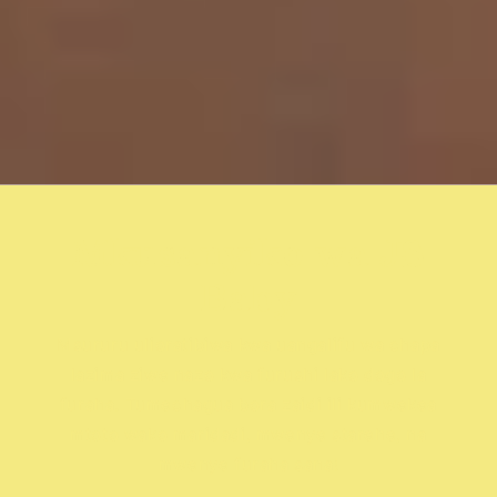
Mkusanyiko wa JS
Baby
Msururu ulioratibiwa kwa uangalifu wa chapa
lazima ziwe nazo kwa furushi lako dogo la
furaha. Tumechagua bora zaidi ili kumwekea
mtoto wako maridadi, mwenye starehe, na
mwenye furaha sana!