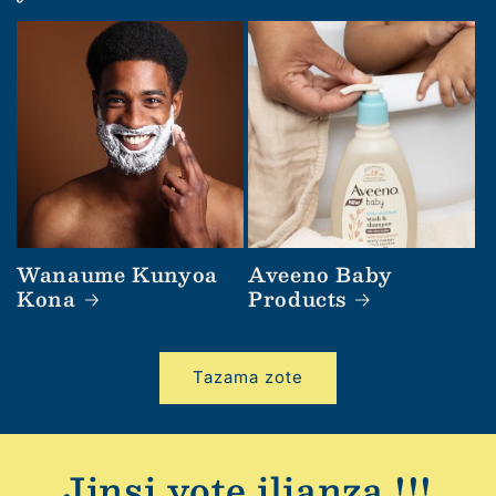
Wanaume Kunyoa
Aveeno Baby
Kona
Products
Tazama zote
Jinsi yote ilianza !!!